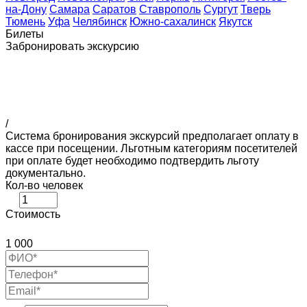
на-Дону
Самара
Саратов
Ставрополь
Сургут
Тверь
Тюмень
Уфа
Челябинск
Южно-сахалинск
Якутск
Билеты
Забронировать экскурсию
/
Система бронирования экскурсий предполагает оплату в
кассе при посещении. Льготным категориям посетителей
при оплате будет необходимо подтвердить льготу
документально.
Кол-во человек
Стоимость
1 000