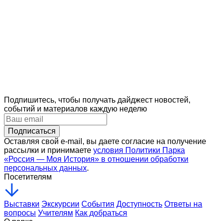
В Историческом парке отметили День молодежи
27 / 06 / 2026
В День памяти и скорби: урок мужества для
подрастающего поколения
23 / 06 / 2026
Подпишитесь, чтобы получать дайджест новостей,
событий и материалов каждую неделю
Подписаться
Оставляя свой e-mail, вы даете согласие на получение
рассылки и принимаете
условия Политики Парка
«Россия — Моя История» в отношении обработки
персональных данных
.
Посетителям
Выставки
Экскурсии
События
Доступность
Ответы на
вопросы
Учителям
Как добраться